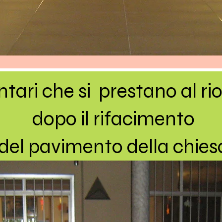
ntari che si prestano al ri
dopo il rifacimento
del pavimento della chies