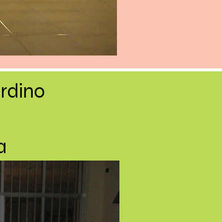
ordino
a