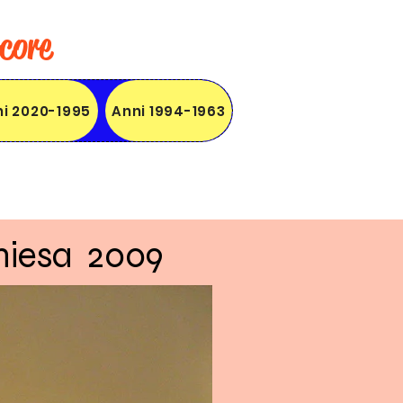
core
i 2020-1995
Anni 1994-1963
hiesa 2009