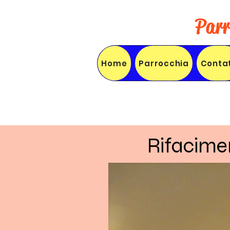
Parr
Home
Parrocchia
Contat
Rifacime